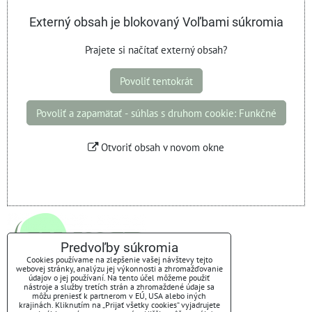
Externý obsah je blokovaný Voľbami súkromia
Prajete si načítať externý obsah?
Povoliť tentokrát
Povoliť a zapamätať - súhlas s druhom cookie: Funkčné
Otvoriť obsah v novom okne
Predvoľby súkromia
Cookies používame na zlepšenie vašej návštevy tejto
webovej stránky, analýzu jej výkonnosti a zhromažďovanie
údajov o jej používaní. Na tento účel môžeme použiť
nástroje a služby tretích strán a zhromaždené údaje sa
môžu preniesť k partnerom v EÚ, USA alebo iných
krajinách. Kliknutím na „Prijať všetky cookies“ vyjadrujete