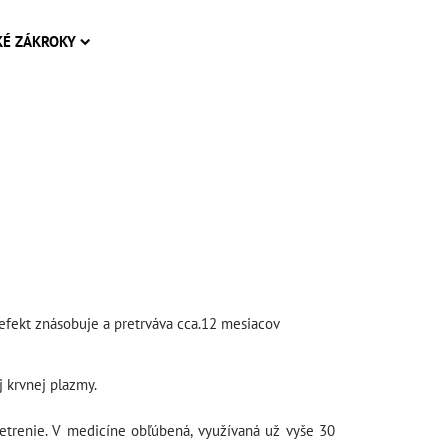
KÉ ZÁKROKY
efekt znásobuje a pretrváva cca.12 mesiacov
 krvnej plazmy.
šetrenie. V medicíne obľúbená, využívaná už vyše 30