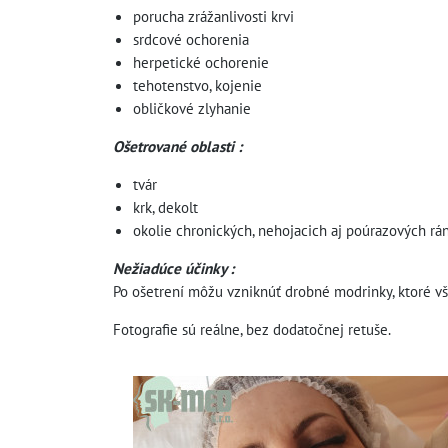
porucha zrážanlivosti krvi
srdcové ochorenia
herpetické ochorenie
tehotenstvo, kojenie
obličkové zlyhanie
Ošetrované oblasti :
tvár
krk, dekolt
okolie chronických, nehojacich aj poúrazových rá
Nežiadúce
účinky :
Po ošetrení môžu vzniknúť drobné modrinky, ktoré vš
Fotografie sú reálne, bez dodatočnej retuše.