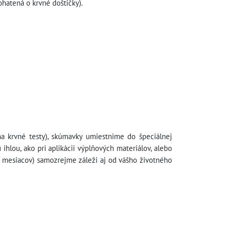
hatená o krvné doštičky).
na krvné testy), skúmavky umiestnime do špeciálnej
hlou, ako pri aplikácii výplňových materiálov, alebo
12 mesiacov) samozrejme záleži aj od vášho životného