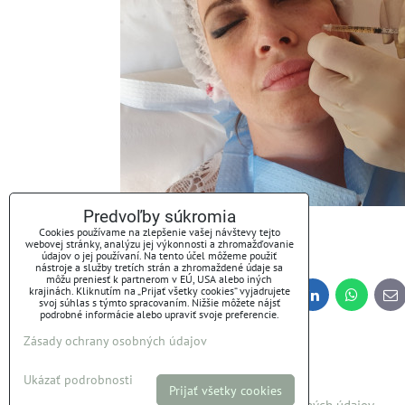
Predvoľby súkromia
Cookies používame na zlepšenie vašej návštevy tejto
webovej stránky, analýzu jej výkonnosti a zhromažďovanie
údajov o jej používaní. Na tento účel môžeme použiť
nástroje a služby tretích strán a zhromaždené údaje sa
môžu preniesť k partnerom v EÚ, USA alebo iných
krajinách. Kliknutím na „Prijať všetky cookies“ vyjadrujete
Bluesky
Twitter
Facebook
Pinterest
Reddit
LinkedIn
WhatsApp
E-
svoj súhlas s týmto spracovaním. Nižšie môžete nájsť
ma
podrobné informácie alebo upraviť svoje preferencie.
Zásady ochrany osobných údajov
Ukázať podrobnosti
Prijať všetky cookies