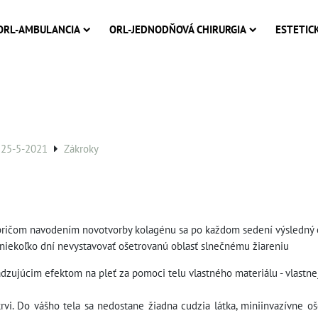
ORL-AMBULANCIA
ORL-JEDNODŇOVÁ CHIRURGIA
ESTETIC
 25-5-2021
Zákroky
 pričom navodením novotvorby kolagénu sa po každom sedení výsledný 
 niekoľko dní nevystavovať ošetrovanú oblasť slnečnému žiareniu
dzujúcim efektom na pleť za pomoci telu vlastného materiálu - vlastnej
krvi. Do vášho tela sa nedostane žiadna cudzia látka, miniinvazívne o