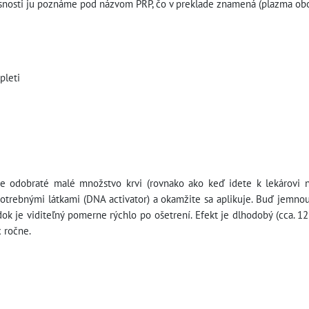
asnosti ju poznáme pod názvom PRP, čo v preklade znamená (plazma obo
pleti
ude odobraté malé množstvo krvi (rovnako ako keď idete k lekárovi 
otrebnými látkami (DNA activator) a okamžite sa aplikuje. Buď jemnou i
ok je viditeľný pomerne rýchlo po ošetrení. Efekt je dlhodobý (cca. 
x ročne.