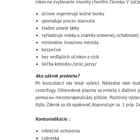
rokov na zvyšovanie imunity chorého človeka. V súč
účinne regeneruje kožné bunky
spomaľuje proces starnutia
žiadne umelé látky
vyhladzuje vrásky a známky unavenej, ochabnutej 
minimálne invazívna metóda
bezpečná
bez vedľajších účinkov a rizík
liečba keloidov /strie, jazvy/
Ako zákrok prebieha?
Pri konzultácii vás lekár vyšetrí. Následne vám b
centrifugy. Odstredená plazma sa zmieša s ďalšími p
pomocou mezoterapeutickej pištole. Pozitívný výsled
štýlu. Zákrok sa dá opakovať, doporučuje sa 1 príp. 2
Kontraindikácie :
infekčné ochorenia
cukrovka