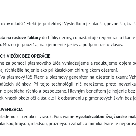
rokov mladší". Efekt je perfektný! Výsledkom je hladšia, pevnejšia, krajš
tá na rastové faktory
do hĺbky dermy, čo naštartuje regeneráciu tkanív 
Možno ju použiť aj na zjemnenie jaziev a podporu rastu vlasov.
H VIEČOK BEZ OPERÁCIE
tne za pomoci plazmového lúča vyhladzujeme a redukujeme objem očný
aj rýchlejšie hojenie ako pri klasickom chirurgickom ošetrení.
yužíva plazmový lúč Plexr a plazmový generátor na ošetrenie tkanív. 
cich účinkov. Pri tejto technológii nič nerežeme, preto nevznikaj
nie prebieha rýchlo a bezbolestne. Hlavným benefitom je hojenie be
 vrások okolo očí a úst, ale i k odstráneniu pigmentových škvŕn bez ja
UVENIZÁCIA
adeniu či redukcii vrások. Používame
vysokokvalitné švajčiarske mat
hladšou, krajšou, mladšou, pružnejšou zatiaľ čo mimika tváre je neporuš