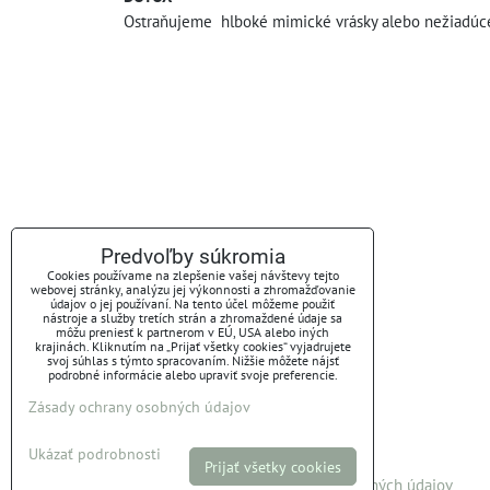
Ostraňujeme hlboké mimické vrásky alebo nežiadúce p
Predvoľby súkromia
Cookies používame na zlepšenie vašej návštevy tejto
webovej stránky, analýzu jej výkonnosti a zhromažďovanie
údajov o jej používaní. Na tento účel môžeme použiť
nástroje a služby tretích strán a zhromaždené údaje sa
môžu preniesť k partnerom v EÚ, USA alebo iných
krajinách. Kliknutím na „Prijať všetky cookies“ vyjadrujete
svoj súhlas s týmto spracovaním. Nižšie môžete nájsť
podrobné informácie alebo upraviť svoje preferencie.
Zásady ochrany osobných údajov
Ukázať podrobnosti
Prijať všetky cookies
Predvoľby súkromia
Zásady ochrany osobných údajov