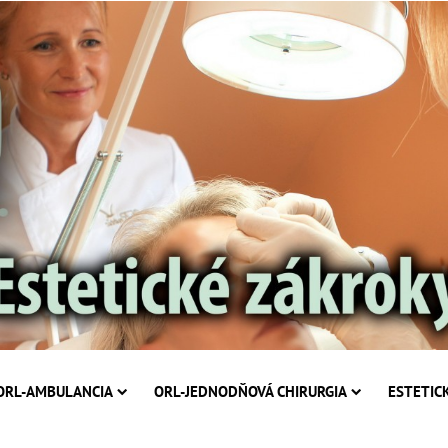
ORL-AMBULANCIA
ORL-JEDNODŇOVÁ CHIRURGIA
ESTETIC