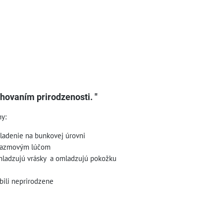
hovaním prirodzenosti. "
y:
ladenie na bunkovej úrovni
lazmovým lúčom
hladzujú vrásky a omladzujú pokožku
bili neprirodzene