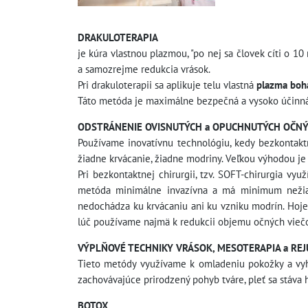
DRAKULOTERAPIA
je kúra vlastnou plazmou, "po nej sa človek cíti o 10 
a samozrejme redukcia vrások.
Pri drakuloterapii sa aplikuje telu vlastná
plazma boha
Táto metóda je maximálne bezpečná a vysoko účinná. 
ODSTRÁNENIE OVISNUTÝCH a OPUCHNUTÝCH OČNÝC
Používame inovatívnu technológiu, kedy bezkontak
žiadne krvácanie, žiadne modriny. Veľkou výhodou je 
Pri bezkontaktnej chirurgii, tzv. SOFT-chirurgia v
metóda minimálne invazívna a má minimum nežiadú
nedochádza ku krvácaniu ani ku vzniku modrín. Hoje
lúč používame najmä k redukcii objemu očných viečok,
VÝPLŇOVÉ TECHNIKY VRÁSOK, MESOTERAPIA a REJ
Tieto metódy využívame k omladeniu pokožky a vyhl
zachovávajúce prirodzený pohyb tváre, pleť sa stáva 
BOTOX