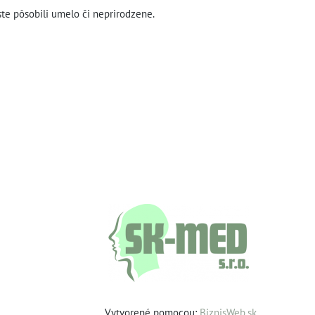
te pôsobili umelo či neprirodzene.
Vytvorené pomocou:
BiznisWeb.sk