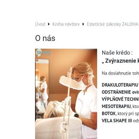
Úvod
Kniha návštev
Estetické zákroky ZALOHA
O nás
Naše krédo :
„ Zvýraznenie 
Na dosiahnutie toh
DRAKULOTERAPIU 
ODSTRÁNENIE ovis
VÝPLŇOVÉ TECHNIK
MESOTERAPIU
, kt
BOTOX
, ktorý pri
VELA SHAPE III
ods