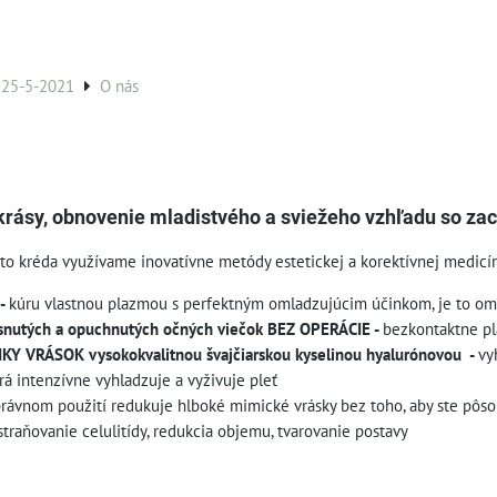
 25-5-2021
O nás
krásy, obnovenie mladistvého a sviežeho vzhľadu so zac
to kréda využívame inovatívne metódy estetickej a korektívnej medicín
-
kúru vlastnou plazmou
s perfektným omladzujúcim účinkom, je to om
nutých a opuchnutých očných viečok BEZ OPERÁCIE -
bezkontaktne p
Y VRÁSOK vysokokvalitnou švajčiarskou kyselinou hyalurónovou -
vy
orá intenzívne vyhladzuje a vyživuje pleť
 správnom použití redukuje hlboké mimické vrásky bez toho, aby ste pôso
traňovanie celulitídy, redukcia objemu, tvarovanie postavy